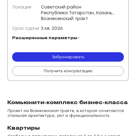
Локация
Советский район
Республика Татарстан, Казань,
Вознесенский тракт
Срок сдачи
3 кв. 2026
Расширенные параметры
Отделка
Потолки
Вид
Черновая
3 м
на город
Забронировать
Получить консультацию
Комьюнити-комплекс бизнес-класса
Проект на Вознесенском тракте, в котором сочетаются
стильная архитектура, уют и функциональность
Квартиры