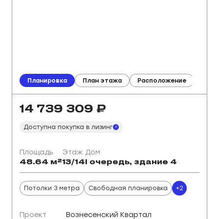
Планировка
План этажа
Расположение
Генп
14 739 309
₽
Доступна покупка в лизинг
Площадь
Этаж
Дом
48.64 м²
13/14
I очередь, здание 4
Потолки 3 метра
Свободная планировка
+2
Проект
Вознесенский Квартал