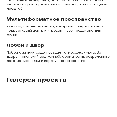
Свободные планировки, потолки от 3 до 3,9 м и серия
квартир с просторными террасами — для тех, кто ценит
масштаб
Мультиформатное пространство
Кинозал, фитнес-комната, коворкинг с переговорной,
подростковый центр и игровая — всё продумано для
жизни
Лобби и двор
Лобби с зимним садом создаёт атмосферу уюта. Во
дворе — японский сад камней, арома-зоны, современные
детские площадки и воркаут-пространства
Галерея проекта