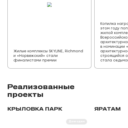
Копилка нагр
этом году по
жилой компле
Всероссийско
архитектурно
в номинации 
Жилые комплексы SKYLINE, Richmond
архитектурно
и «Норвежский» стали
строящийся о
финалистами премии
стала седьмой
Реализованные
проекты
КРЫЛОВКА ПАРК
ЯРАТАМ
Дом сдан