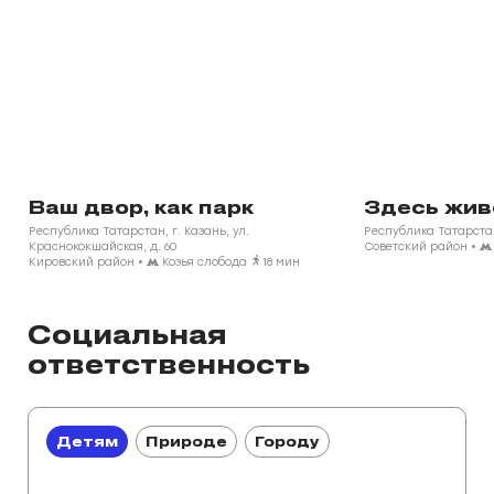
Ваш двор, как парк
Здесь жив
Республика Татарстан, г. Казань, ул.
Республика Татарста
Краснококшайская, д. 60
Советский район
•
Кировский район
•
Козья слобода
18 мин
Социальная
ответственность
Детям
Природе
Городу