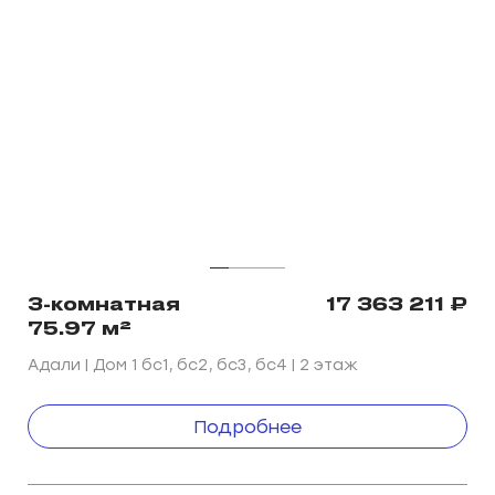
3-комнатная
17 363 211
₽
75.97 м²
Адали | Дом 1 ㅤㅤㅤㅤㅤㅤㅤㅤбс1, бс2, бс3, бс4 | 2 этаж
Подробнее