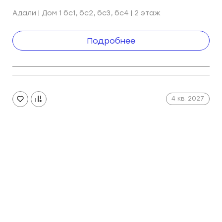
Адали | Дом 1 ㅤㅤㅤㅤㅤㅤㅤㅤбс1, бс2, бс3, бс4 | 2 этаж
Подробнее
4 кв. 2027