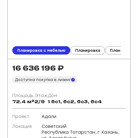
Планировка с мебелью
Планировка
План этажа
16 636 196
₽
Доступна покупка в лизинг
Площадь
Этаж
Дом
72.4 м²
2/9
1 ㅤㅤㅤㅤㅤㅤㅤㅤбс1, бс2, бс3, бс4
Проект
Адали
Локация
Советский
Республика Татарстан, г. Казань,