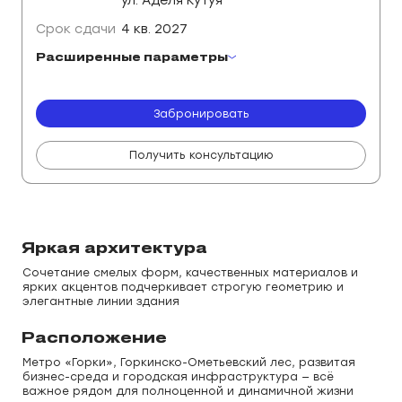
ул. Аделя Кутуя
Срок сдачи
4 кв. 2027
Расширенные параметры
Отделка
Потолки
Вид
Черновая
2.9 м
Двор
Забронировать
Получить консультацию
Яркая архитектура
Сочетание смелых форм, качественных материалов и
ярких акцентов подчеркивает строгую геометрию и
элегантные линии здания
Расположение
Метро «Горки», Горкинско-Ометьевский лес, развитая
бизнес-среда и городская инфраструктура — всё
важное рядом для полноценной и динамичной жизни