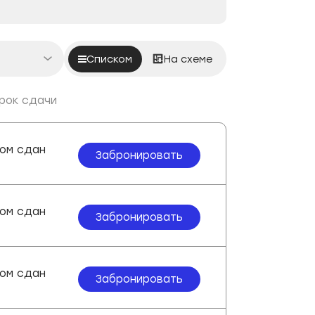
Списком
На схеме
рок сдачи
ены
ом сдан
Забронировать
ади
ом сдан
Забронировать
ом сдан
Забронировать