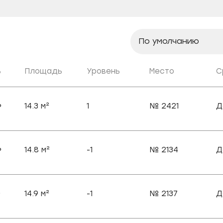
По умолчанию
По умолчанию
ь
Площадь
Уровень
Место
С
По возрастанию ц
По убыванию цены
14.3
м²
1
№
2421
Д
₽
По возрастанию
площади
По убыванию площ
14.8
м²
-1
Сдаются раньше
№
2134
Д
₽
Сдаются позже
14.9
м²
-1
№
2137
Д
₽