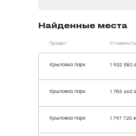
Любой
Вознесенский Квартал
-1
Минтимер
1
Найденные места
Адали
Проект
Стоимост
Крыловка парк
1 932 580
Крыловка парк
1 785 660
Крыловка парк
1 797 720