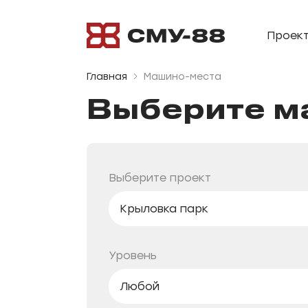
Проек
Главная
Машино-места
Выберите
м
Выберите проект
Крыловка парк
Любой
Уровень
Яратам
Яналиф
Любой
Крыловка парк