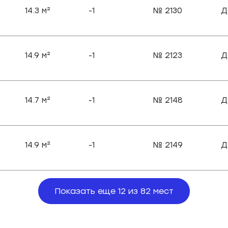
14.3
м²
-1
№
2130
Д
₽
14.9
м²
-1
№
2123
Д
₽
14.7
м²
-1
№
2148
Д
₽
14.9
м²
-1
№
2149
Д
₽
Показать еще 12 из 82 мест